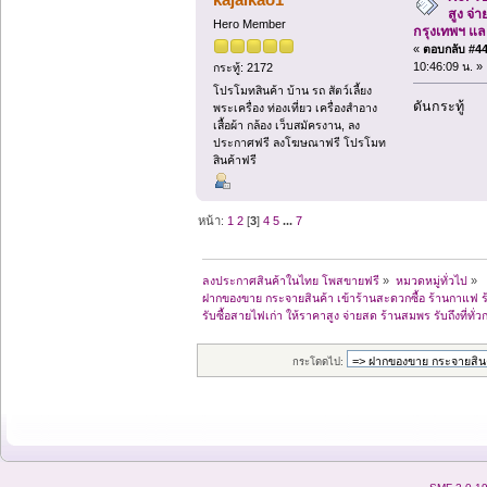
สูง จ่า
Hero Member
กรุงเทพฯ แ
«
ตอบกลับ #44 
10:46:09 น. »
กระทู้: 2172
โปรโมทสินค้า บ้าน รถ สัตว์เลี้ยง
ดันกระทู้
พระเครื่อง ท่องเที่ยว เครื่องสำอาง
เสื้อผ้า กล้อง เว็บสมัครงาน, ลง
ประกาศฟรี ลงโฆษณาฟรี โปรโมท
สินค้าฟรี
หน้า:
1
2
[
3
]
4
5
...
7
ลงประกาศสินค้าในไทย โพสขายฟรี
»
หมวดหมู่ทั่วไป
»
ฝากของขาย กระจายสินค้า เข้าร้านสะดวกซื้อ ร้านกาแฟ ร
รับซื้อสายไฟเก่า ให้ราคาสูง จ่ายสด ร้านสมพร รับถึงที่ท
กระโดดไป: