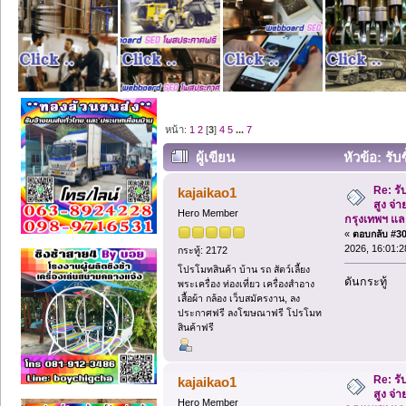
หน้า:
1
2
[
3
]
4
5
...
7
ผู้เขียน
หัวข้อ: รับ
ทั่วกรุงเทพฯ และปริมณฑล (อ่าน 472 ครั้
Re: รั
kajaikao1
สูง จ่า
Hero Member
กรุงเทพฯ แ
«
ตอบกลับ #30 
2026, 16:01:2
กระทู้: 2172
โปรโมทสินค้า บ้าน รถ สัตว์เลี้ยง
ดันกระทู้
พระเครื่อง ท่องเที่ยว เครื่องสำอาง
เสื้อผ้า กล้อง เว็บสมัครงาน, ลง
ประกาศฟรี ลงโฆษณาฟรี โปรโมท
สินค้าฟรี
Re: รั
kajaikao1
สูง จ่า
Hero Member