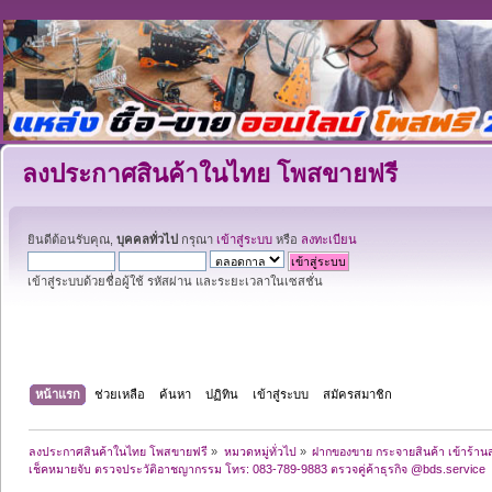
ลงประกาศสินค้าในไทย โพสขายฟรี
ยินดีต้อนรับคุณ,
บุคคลทั่วไป
กรุณา
เข้าสู่ระบบ
หรือ
ลงทะเบียน
เข้าสู่ระบบด้วยชื่อผู้ใช้ รหัสผ่าน และระยะเวลาในเซสชั่น
หน้าแรก
ช่วยเหลือ
ค้นหา
ปฏิทิน
เข้าสู่ระบบ
สมัครสมาชิก
ลงประกาศสินค้าในไทย โพสขายฟรี
»
หมวดหมู่ทั่วไป
»
ฝากของขาย กระจายสินค้า เข้าร้านส
เช็คหมายจับ ตรวจประวัติอาชญากรรม โทร: 083-789-9883 ตรวจคู่ค้าธุรกิจ @bds.service