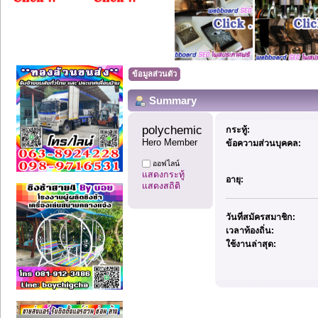
ข้อมูลส่วนตัว
Summary
polychemicals8 
กระทู้:
Hero Member
ข้อความส่วนบุคคล:
ออฟไลน์
แสดงกระทู้
อายุ:
แสดงสถิติ
วันที่สมัครสมาชิก:
เวลาท้องถิ่น:
ใช้งานล่าสุด: