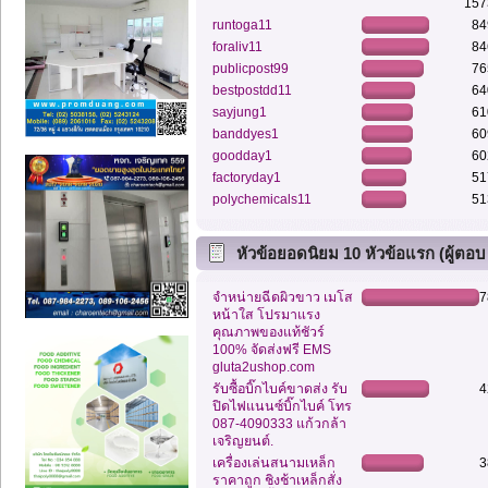
157
runtoga11
84
foraliv11
84
publicpost99
76
bestpostdd11
64
sayjung1
61
banddyes1
60
goodday1
60
factoryday1
51
polychemicals11
51
หัวข้อยอดนิยม 10 หัวข้อแรก (ผู้ตอบ
สูงสุด)
จำหน่ายฉีดผิวขาว เมโส
7
หน้าใส โปรมาแรง
คุณภาพของแท้ชัวร์
100% จัดส่งฟรี EMS
gluta2ushop.com
รับซื้อบิ๊กไบค์ขาดส่ง รับ
4
ปิดไฟแนนซ์บิ๊กไบค์ โทร
087-4090333 แก้วกล้า
เจริญยนต์.
เครื่องเล่นสนามเหล็ก
3
ราคาถูก ชิงช้าเหล็กสั่ง