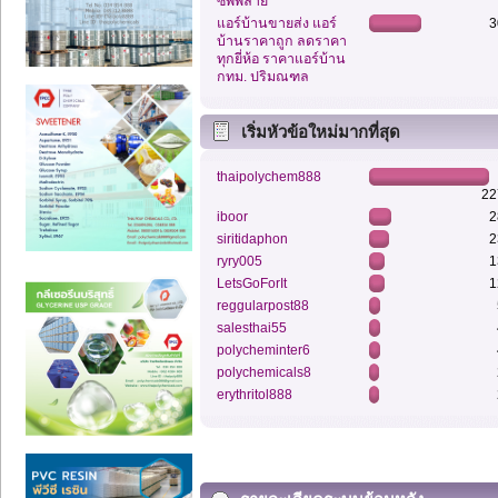
ซัพพลาย
แอร์บ้านขายส่ง แอร์
3
บ้านราคาถูก ลดราคา
ทุกยี่ห้อ ราคาแอร์บ้าน
กทม. ปริมณฑล
เริ่มหัวข้อใหม่มากที่สุด
thaipolychem888
22
iboor
2
siritidaphon
2
ryry005
1
LetsGoForIt
1
reggularpost88
salesthai55
polycheminter6
polychemicals8
erythritol888