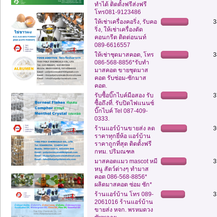
ทำได้ ติดตั้งฟรีส่งฟรี
โทร081-9123486
ให้เช่าเครื่องคอริ่ง, รับคอ
3
ริ่ง, ให้เช่าเครื่องตัด
คอนกรีต ติดต่อนนท์
089-6616557
ให้เช่าชุดมาสคอต, โทร
3
086-568-8856*รับทำ
มาสคอต ขายชุดมาส
คอต รับซ่อม-ซักมาส
คอต.
รับซื้อบิ๊กไบค์มือสอง รับ
3
ซื้อถึงที่. รับปิดไฟแนนซ์
บิ๊กไบค์ Tel 087-409-
0333.
ร้านแอร์บ้านขายส่ง ลด
3
ราคาทุกยี่ห้อ แอร์บ้าน
ราคาถูกที่สุด ติดตั้งฟรี
กทม. ปริมณฑล
มาสคอตแมว mascot หมี
3
หนู สัตว์ต่างๆ ทำมาส
คอต 086-568-8856*
ผลิตมาสคอต ซ่อม ซัก*
ร้านแอร์บ้าน โทร 089-
3
2061016 ร้านแอร์บ้าน
ขายส่ง หจก. พรหมดวง