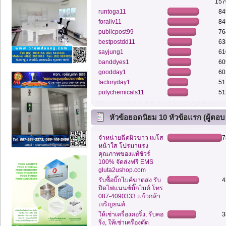
157
runtoga11
84
foraliv11
84
publicpost99
76
bestpostdd11
63
sayjung1
61
banddyes1
60
goodday1
60
factoryday1
51
polychemicals11
51
หัวข้อยอดนิยม 10 หัวข้อแรก (ผู้ตอบ
สูงสุด)
จำหน่ายฉีดผิวขาว เมโส
7
หน้าใส โปรมาแรง
คุณภาพของแท้ชัวร์
100% จัดส่งฟรี EMS
gluta2ushop.com
รับซื้อบิ๊กไบค์ขาดส่ง รับ
4
ปิดไฟแนนซ์บิ๊กไบค์ โทร
087-4090333 แก้วกล้า
เจริญยนต์.
ให้เช่าเครื่องคอริ่ง, รับคอ
3
ริ่ง, ให้เช่าเครื่องตัด