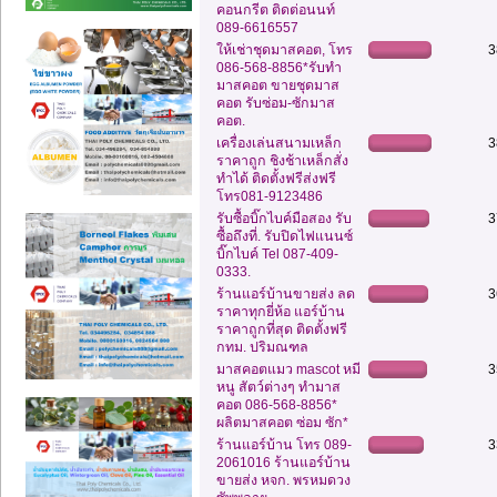
คอนกรีต ติดต่อนนท์
089-6616557
ให้เช่าชุดมาสคอต, โทร
3
086-568-8856*รับทำ
มาสคอต ขายชุดมาส
คอต รับซ่อม-ซักมาส
คอต.
เครื่องเล่นสนามเหล็ก
3
ราคาถูก ชิงช้าเหล็กสั่ง
ทำได้ ติดตั้งฟรีส่งฟรี
โทร081-9123486
รับซื้อบิ๊กไบค์มือสอง รับ
3
ซื้อถึงที่. รับปิดไฟแนนซ์
บิ๊กไบค์ Tel 087-409-
0333.
ร้านแอร์บ้านขายส่ง ลด
3
ราคาทุกยี่ห้อ แอร์บ้าน
ราคาถูกที่สุด ติดตั้งฟรี
กทม. ปริมณฑล
มาสคอตแมว mascot หมี
3
หนู สัตว์ต่างๆ ทำมาส
คอต 086-568-8856*
ผลิตมาสคอต ซ่อม ซัก*
ร้านแอร์บ้าน โทร 089-
3
2061016 ร้านแอร์บ้าน
ขายส่ง หจก. พรหมดวง