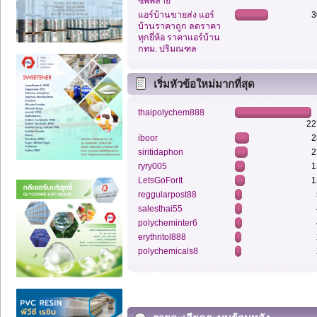
ซัพพลาย
แอร์บ้านขายส่ง แอร์
3
บ้านราคาถูก ลดราคา
ทุกยี่ห้อ ราคาแอร์บ้าน
กทม. ปริมณฑล
เริ่มหัวข้อใหม่มากที่สุด
thaipolychem888
22
iboor
2
siritidaphon
2
ryry005
1
LetsGoForIt
1
reggularpost88
salesthai55
polycheminter6
erythritol888
polychemicals8