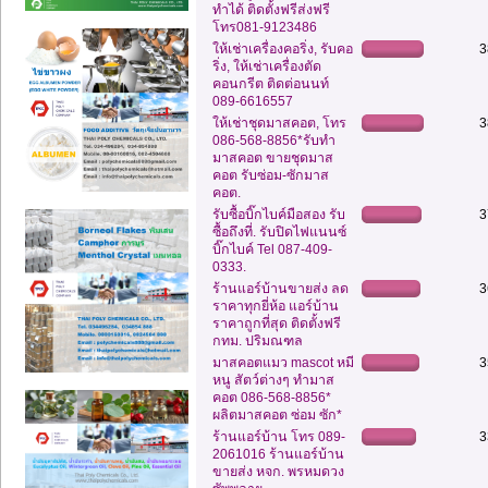
ทำได้ ติดตั้งฟรีส่งฟรี
โทร081-9123486
ให้เช่าเครื่องคอริ่ง, รับคอ
3
ริ่ง, ให้เช่าเครื่องตัด
คอนกรีต ติดต่อนนท์
089-6616557
ให้เช่าชุดมาสคอต, โทร
3
086-568-8856*รับทำ
มาสคอต ขายชุดมาส
คอต รับซ่อม-ซักมาส
คอต.
รับซื้อบิ๊กไบค์มือสอง รับ
3
ซื้อถึงที่. รับปิดไฟแนนซ์
บิ๊กไบค์ Tel 087-409-
0333.
ร้านแอร์บ้านขายส่ง ลด
3
ราคาทุกยี่ห้อ แอร์บ้าน
ราคาถูกที่สุด ติดตั้งฟรี
กทม. ปริมณฑล
มาสคอตแมว mascot หมี
3
หนู สัตว์ต่างๆ ทำมาส
คอต 086-568-8856*
ผลิตมาสคอต ซ่อม ซัก*
ร้านแอร์บ้าน โทร 089-
3
2061016 ร้านแอร์บ้าน
ขายส่ง หจก. พรหมดวง