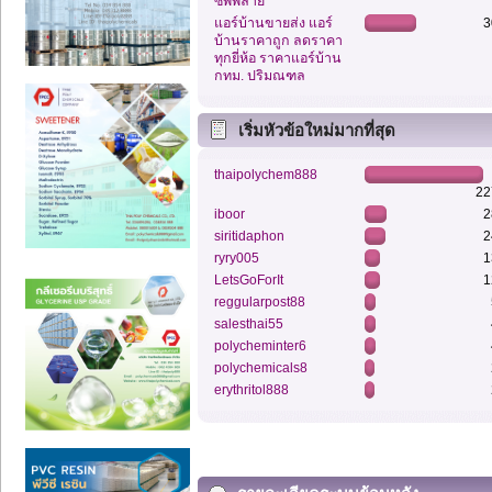
ซัพพลาย
แอร์บ้านขายส่ง แอร์
3
บ้านราคาถูก ลดราคา
ทุกยี่ห้อ ราคาแอร์บ้าน
กทม. ปริมณฑล
เริ่มหัวข้อใหม่มากที่สุด
thaipolychem888
22
iboor
2
siritidaphon
2
ryry005
1
LetsGoForIt
1
reggularpost88
salesthai55
polycheminter6
polychemicals8
erythritol888