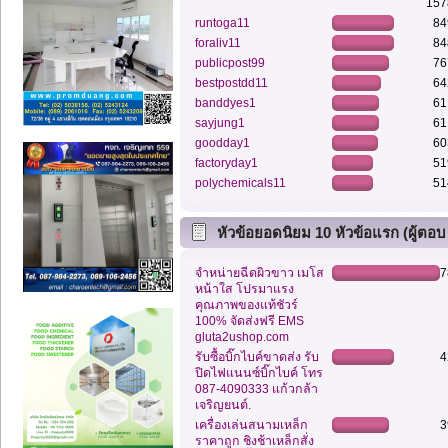
157
runtoga11
84
foraliv11
84
publicpost99
76
bestpostdd11
64
banddyes1
61
sayjung1
61
goodday1
60
factoryday1
51
polychemicals11
51
หัวข้อยอดนิยม 10 หัวข้อแรก (ผู้ตอบ
สูงสุด)
จำหน่ายฉีดผิวขาว เมโส
7
หน้าใส โปรมาแรง
คุณภาพของแท้ชัวร์
100% จัดส่งฟรี EMS
gluta2ushop.com
รับซื้อบิ๊กไบค์ขาดส่ง รับ
4
ปิดไฟแนนซ์บิ๊กไบค์ โทร
087-4090333 แก้วกล้า
เจริญยนต์.
เครื่องเล่นสนามเหล็ก
3
ราคาถูก ชิงช้าเหล็กสั่ง