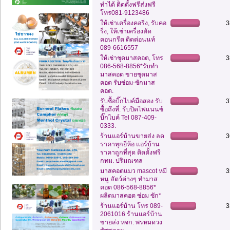
ทำได้ ติดตั้งฟรีส่งฟรี
โทร081-9123486
ให้เช่าเครื่องคอริ่ง, รับคอ
3
ริ่ง, ให้เช่าเครื่องตัด
คอนกรีต ติดต่อนนท์
089-6616557
ให้เช่าชุดมาสคอต, โทร
3
086-568-8856*รับทำ
มาสคอต ขายชุดมาส
คอต รับซ่อม-ซักมาส
คอต.
รับซื้อบิ๊กไบค์มือสอง รับ
3
ซื้อถึงที่. รับปิดไฟแนนซ์
บิ๊กไบค์ Tel 087-409-
0333.
ร้านแอร์บ้านขายส่ง ลด
3
ราคาทุกยี่ห้อ แอร์บ้าน
ราคาถูกที่สุด ติดตั้งฟรี
กทม. ปริมณฑล
มาสคอตแมว mascot หมี
3
หนู สัตว์ต่างๆ ทำมาส
คอต 086-568-8856*
ผลิตมาสคอต ซ่อม ซัก*
ร้านแอร์บ้าน โทร 089-
3
2061016 ร้านแอร์บ้าน
ขายส่ง หจก. พรหมดวง