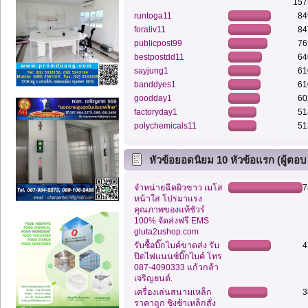
157
runtoga11
84
foraliv11
84
publicpost99
76
bestpostdd11
64
sayjung1
61
banddyes1
61
goodday1
60
factoryday1
51
polychemicals11
51
หัวข้อยอดนิยม 10 หัวข้อแรก (ผู้ตอบ
สูงสุด)
จำหน่ายฉีดผิวขาว เมโส
7
หน้าใส โปรมาแรง
คุณภาพของแท้ชัวร์
100% จัดส่งฟรี EMS
gluta2ushop.com
รับซื้อบิ๊กไบค์ขาดส่ง รับ
4
ปิดไฟแนนซ์บิ๊กไบค์ โทร
087-4090333 แก้วกล้า
เจริญยนต์.
เครื่องเล่นสนามเหล็ก
3
ราคาถูก ชิงช้าเหล็กสั่ง