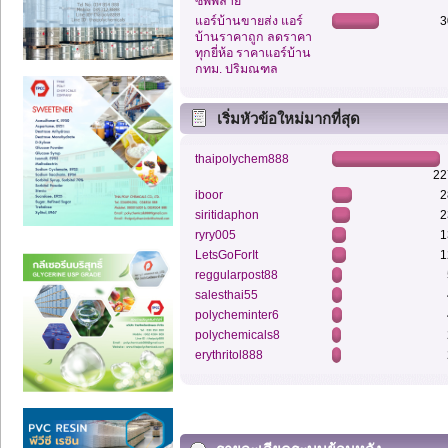
ซัพพลาย
แอร์บ้านขายส่ง แอร์
3
บ้านราคาถูก ลดราคา
ทุกยี่ห้อ ราคาแอร์บ้าน
กทม. ปริมณฑล
เริ่มหัวข้อใหม่มากที่สุด
thaipolychem888
22
iboor
2
siritidaphon
2
ryry005
1
LetsGoForIt
1
reggularpost88
salesthai55
polycheminter6
polychemicals8
erythritol888