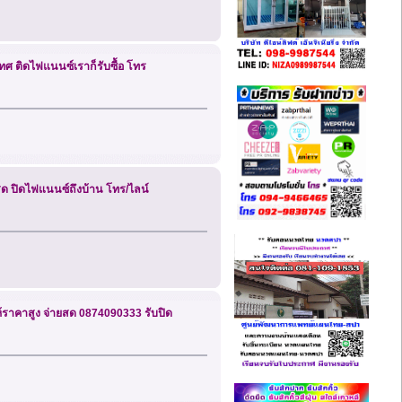
ะเทศ ติดไฟแนนซ์เราก็รับซื้อ โทร
ินสด ปิดไฟแนนซ์ถึงบ้าน โทร/ไลน์
 ให้ราคาสูง จ่ายสด 0874090333 รับปิด