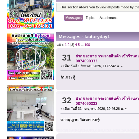
This section allows you to view all posts made by t
Messages
Topics
Attachments
Messages - factoryday1
หน้า:
1
2
[
3
]
4
5
...
100
31
ฝากของขาย กระจายสินค้า เข้าร้านสะด
0874090333.
«
เมื่อ:
วันที่ 1 สิงหาคม 2026, 11:05:42 น. »
ดันกระทู้
32
ฝากของขาย กระจายสินค้า เข้าร้านสะด
0874090333
«
เมื่อ:
วันที่ 31 กรกฎาคม 2026, 19:46:26 น. »
ขออนุญาต อัพเดทกระทู้