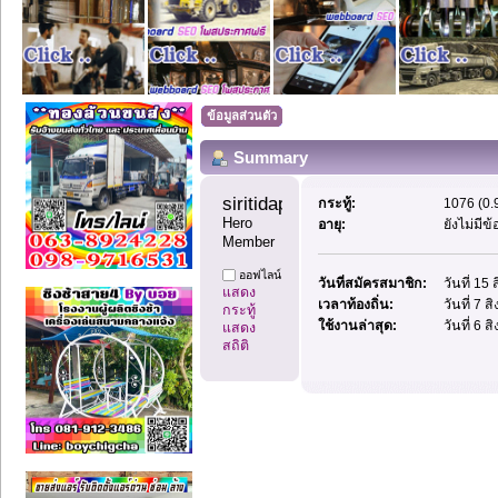
ข้อมูลส่วนตัว
Summary
siritidaphon 
กระทู้:
1076 (0.9
Hero 
อายุ:
ยังไม่มีข
Member
ออฟไลน์
วันที่สมัครสมาชิก:
วันที่ 15
แสดง
เวลาท้องถิ่น:
วันที่ 7 
กระทู้
ใช้งานล่าสุด:
วันที่ 6 
แสดง
สถิติ