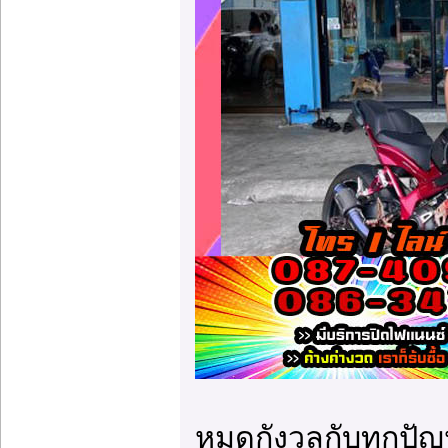
หมดกังวลกับทุกปัญห