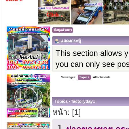
ข้อมูลส่วนตัว
แสดงกระทู้
This section allows 
you can only see pos
Messages
Topics
Attachments
Topics - factoryday1
หน้า: [
1
]
1