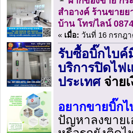
ฝากของขาย กระจา
สำอางค์ ร้านขายย
บ้าน โทร/ไลน์ 087
«
เมื่อ:
วันที่ 16 กรกฎา
รับซื้อบิ๊กไบค
บริการปิดไฟแ
ประเทศ
จ่ายเ
อยากขายบิ๊กไบค
ปัญหาลงขายเอ
หรือรถยังติดไ