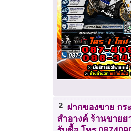
2
ฝากของขาย กระจา
สำอางค์ ร้านขายย
รับซื้อ โทร 087409