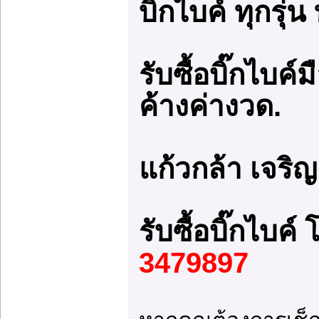
บิ๊กไบค์ ทุกรุ่น
รับซื้อบิ๊กไบค
ค้างค่างวด.
แก้วกล้า เจริญ
รับซื้อบิ๊กไบค
3479897