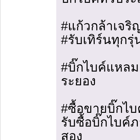
#แก้วกล้าเจร
#รับเทิร์นทุกรุ่
#บิ๊กไบค์แหลม
ระยอง
#ซื้อขายบิ๊กไบ
รับซื้อบิ๊กไบค
สอง