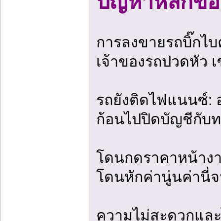
ปัญหาหลักขอ
การลงขายรถบิ๊กไบค์
เจ้าของรถปวดหัว เช
รถยังติดไฟแนนซ์: อ
ก้อนไปปิดบัญชีกั
โดนกดราคาหน้างาน
โดนหักค่านู่นค่านี่
ความไม่สะดวกและไม่