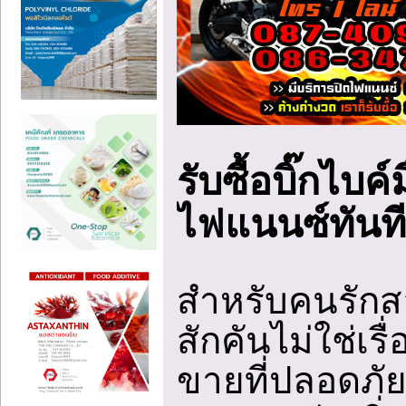
รับซื้อบิ๊กไบค
ไฟแนนซ์ทันที
สำหรับคนรักสอ
สักคันไม่ใช่เรื
ขายที่ปลอดภัย