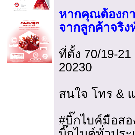
หากคุณต้องการ
จากลูกค้าจริง
ที่ตั้ง 70/19-
20230
สนใจ โทร & แ
#บิ๊กไบค์มือสอง
บิ๊กไบค์ทั่วปร