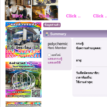
ข้อมูลส่วนตัว
Summary
polychemicals10 
กระทู้:
Hero Member
ข้อความส่วนบุคคล:
ออฟไลน์
แสดงกระทู้
อายุ:
แสดงสถิติ
วันที่สมัครสมาชิก:
เวลาท้องถิ่น:
ใช้งานล่าสุด: