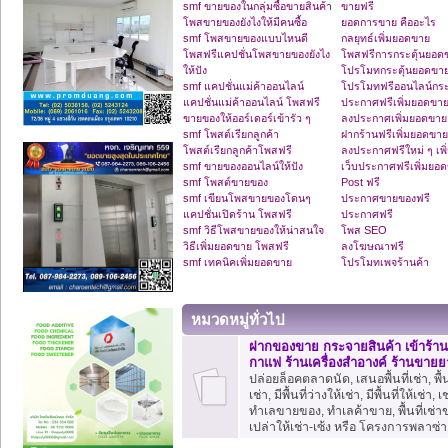
smf ขายของในกลุ่มซื้อขายสินค้า
ขายฟรี
โพสขายของยังไงให้มีคนซื้อ
ยอดการขาย คืออะไร
smf โพสขายของแบบไหนดี
กลยุทธ์เพิ่มยอดขาย
โพสฟรีแคปชั่นโพสขายของยังไง
โพสฟรีการกระตุ้นยอด
ให้ปัง
โปรโมทกระตุ้นยอดขา
smf แคปชั่นแม่ค้าออนไลน์
โปรโมทฟรีออนไลน์กระ
แคปชั่นแม่ค้าออนไลน์ โพสฟรี
ประกาศฟรีเพิ่มยอดขา
ขายของให้ออร์เดอร์เข้ารัว ๆ
ลงประกาศเพิ่มยอดขาย
smf โพสต์เรียกลูกค้า
ฝากร้านฟรีเพิ่มยอดขาย
โพสต์เรียกลูกค้าโพสฟรี
ลงประกาศฟรีใหม่ ๆ เพ
smf ขายของออนไลน์ให้ปัง
เว็บประกาศฟรีเพิ่มยอ
smf โพสต์ขายของ
Post ฟรี
smf เขียนโพสขายของโดนๆ
ประกาศขายของฟรี
แคปชั่นเปิดร้าน โพสฟรี
ประกาศฟรี
smf วิธีโพสขายของให้น่าสนใจ
โพส SEO
วิธีเพิ่มยอดขาย โพสฟรี
ลงโฆษณาฟรี
smf เทคนิคเพิ่มยอดขาย
โปรโมทเพจร้านค้า
หมวดหมู่ทั่วไป
ฝากของขาย กระจายสินค้า เข้าร้าน
กาแฟ ร้านเครื่องสำอางค์ ร้านขายย
ปล่อยล็อคตลาดนัด, เสนอพื้นที่เช่า, พื้นที่
เช่า, มีพื้นที่ว่างให้เช่า, มีพื้นที่ให้เช่า,
ทําเลขายของ, ทำเลค้าขาย, พื้นที่เช่าข
เปล่าให้เช่า-เซ้ง หรือ โครงการพลาซ่า