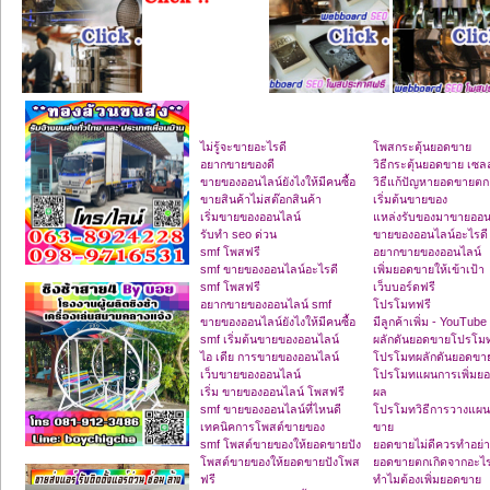
ไม่รู้จะขายอะไรดี
โพสกระตุ้นยอดขาย
อยากขายของดี
วิธีกระตุ้นยอดขาย เซลล
ขายของออนไลน์ยังไงให้มีคนซื้อ
วิธีแก้ปัญหายอดขายตก
ขายสินค้าไม่สต๊อกสินค้า
เริ่มต้นขายของ
เริ่มขายของออนไลน์
แหล่งรับของมาขายออน
รับทำ seo ด่วน
ขายของออนไลน์อะไรดี
smf โพสฟรี
อยากขายของออนไลน์
smf ขายของออนไลน์อะไรดี
เพิ่มยอดขายให้เข้าเป้า
smf โพสฟรี
เว็บบอร์ดฟรี
อยากขายของออนไลน์ smf
โปรโมทฟรี
ขายของออนไลน์ยังไงให้มีคนซื้อ
มีลูกค้าเพิ่ม - YouTube
smf เริ่มต้นขายของออนไลน์
ผลักดันยอดขายโปรโม
ไอ เดีย การขายของออนไลน์
โปรโมทผลักดันยอดขา
เว็บขายของออนไลน์
โปรโมทแผนการเพิ่มยอ
เริ่ม ขายของออนไลน์ โพสฟรี
ผล
smf ขายของออนไลน์ที่ไหนดี
โปรโมทวิธีการวางแผน
เทคนิคการโพสต์ขายของ
ขาย
smf โพสต์ขายของให้ยอดขายปัง
ยอดขายไม่ดีควรทำอย่า
โพสต์ขายของให้ยอดขายปังโพส
ยอดขายตกเกิดจากอะไ
ฟรี
ทำไมต้องเพิ่มยอดขาย